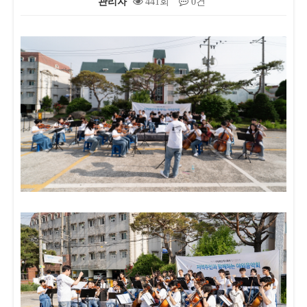
관리자
441회
0건
본문