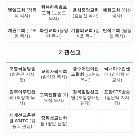
행복한충효로
벧엘교회
(장동
음성중앙교회
예향교회
(허신
교회
(노성도
석 목사)
(김남전 목사)
목사)
목사)
계원교회
(우도
화진교회
(윤영
기쁨의교회
(김
반석교회
(남정
환 목사)
민 목사)
바울 목사)
일 목사)
기관선교
포항극동방송
경주어린이전
국내이주민센
교역자복지회
(최준곤 지사
도협회
(조헌도
터
(김영학 선
(황인정 목사)
장)
목사)
교사)
경주이주민센
경북밀알선교
포항CTS방송
교회진흥원
(이
터
(최정희 목
단
(포항장애인
(정운백 지사
요섭 목사)
사)
단체)
장)
세계선교훈련
중화선교신학
원 WMTC
(김
원
(양문 원장)
중식 원장)