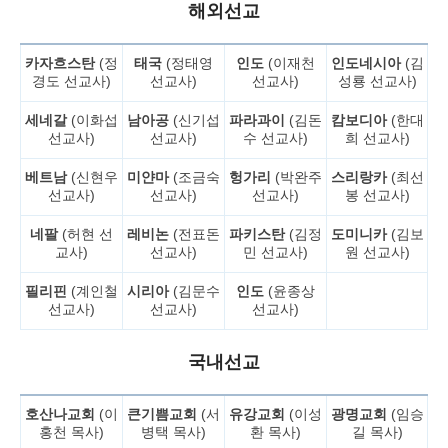
해외선교
카자흐스탄
(정
태국
(정태영
인도
(이재천
인도네시아
(김
경도 선교사)
선교사)
선교사)
성룡 선교사)
세네갈
(이화섭
남아공
(신기섭
파라과이
(김돈
캄보디아
(한대
선교사)
선교사)
수 선교사)
희 선교사)
베트남
(신현우
미얀마
(조금숙
헝가리
(박완주
스리랑카
(최선
선교사)
선교사)
선교사)
봉 선교사)
네팔
(허현 선
레비논
(전표돈
파키스탄
(김정
도미니카
(김보
교사)
선교사)
민 선교사)
원 선교사)
필리핀
(계인철
시리아
(김문수
인도
(윤종상
선교사)
선교사)
선교사)
국내선교
호산나교회
(이
큰기쁨교회
(서
유강교회
(이성
광명교회
(임승
홍천 목사)
병택 목사)
환 목사)
길 목사)